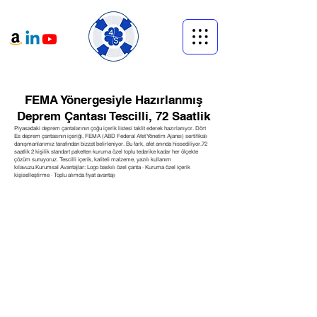
FEMA Yönergesiyle Hazırlanmış
Deprem Çantası Tescilli, 72 Saatlik
Piyasadaki deprem çantalarının çoğu içerik listesi taklit ederek hazırlanıyor. Dört
Es deprem çantasının içeriği, FEMA (ABD Federal Afet Yönetim Ajansı) sertifikalı
danışmanlarımız tarafından bizzat belirleniyor. Bu fark, afet anında hissediliyor.72
saatlik 2 kişilik standart paketten kuruma özel toplu tedarike kadar her ölçekte
çözüm sunuyoruz. Tescilli içerik, kaliteli malzeme, yazılı kullanım
kılavuzu.Kurumsal Avantajlar: Logo baskılı özel çanta · Kuruma özel içerik
kişiselleştirme · Toplu alımda fiyat avantajı