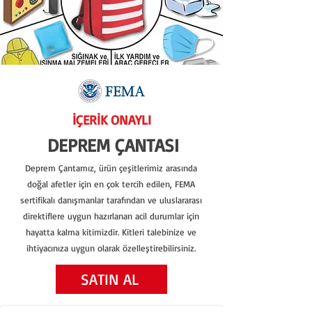
İÇERİK ONAYLI
DEPREM ÇANTASI
Deprem Çantamız, ürün çeşitlerimiz arasında
doğal afetler için en çok tercih edilen, FEMA
sertifikalı danışmanlar tarafından ve uluslararası
direktiflere uygun hazırlanan acil durumlar için
hayatta kalma kitimizdir. Kitleri talebinize ve
ihtiyacınıza uygun olarak özelleştirebilirsiniz.
Tescilli Afet ve Acil Durum,Deprem Çantamız
SATIN AL
Tescilli Afet ve Acil Durum,Deprem Çantası,ilk 72 saat