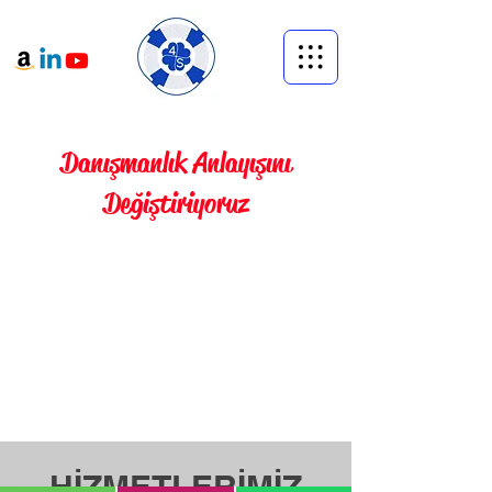
Danışmanlık Anlayışını
Değiştiriyoruz
HİZMETLERİMİZ