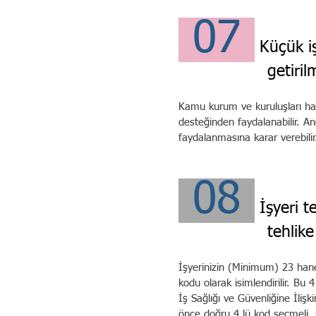
07
Küçük i
getirilmesinde 
Kamu kurum ve kuruluşları hariç
desteğinden faydalanabilir. An
faydalanmasına karar verebilir
08
İşyeri 
tehlike sınıfı 
İşyerinizin (Minimum) 23 hanel
kodu olarak isimlendirilir. Bu 
İş Sağlığı ve Güvenliğine İlişk
önce doğru 4 lü kod seçmeli, so