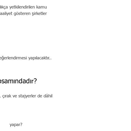
lıkça yetkilendirilen kamu
aaliyet gösteren şirketler
eğerlendirmesi yapılacaktır..
apsamındadır?
, çırak ve stajyerler de dâhil
sıl yapar?