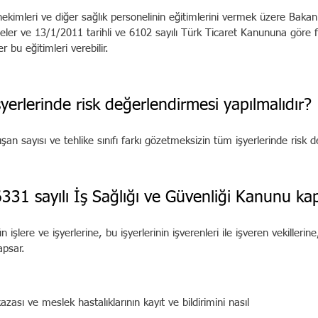
 hekimleri ve diğer sağlık personelinin eğitimlerini vermek üzere Bakan
teler ve 13/1/2011 tarihli ve 6102 sayılı Türk Ticaret Kanununa göre f
 bu eğitimleri verebilir.
yerlerinde risk değerlendirmesi yapılmalıdır?
lışan sayısı ve tehlike sınıfı farkı gözetmeksizin tüm işyerlerinde risk d
331 sayılı İş Sağlığı ve Güvenliği Kanunu k
şlere ve işyerlerine, bu işyerlerinin işverenleri ile işveren vekillerine
apsar.
ş kazası ve meslek hastalıklarının kayıt ve bildirimini na