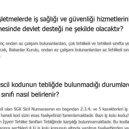
şletmelerde iş sağlığı ve güvenliği hiz
devlet desteği ne şekilde olacaktır?
 ondan az çalışanı bulunanlardan, çok tehlikeli ve tehlikeli sınıfta yer
cak, Bakanlar Kurulu, ondan az çalışanı bulunanlardan az tehlikeli sını
.
tescil kodunun tebliğde bulunmadığı dur
nasıl belirlenir?
i olan SGK Sicil Numarasının en başından 2.3.4. ve 5 karakterleri iş 
4 haneli kod sizin esas faaliyetinizi tanımlamaktadır. Bazı iş kolu kodu/
in İşyeri Tehlike Sınıfları Tebliğinde karşılığı bulunmamaktadır. Bu kodl
nra seçtikleri 4 lü iş kolu konunun altında yazılmış faaliyetlerden yapı