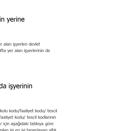
metlerinin yerine
 alan işyerleri devlet
fta yer alan işyerlerinin de
umlarda işyerinin
kolu kodu/faaliyet kodu/ tescil
faaliyet kodu/ tescil kodlarının
ar için aşağıdaki tabloya göre
lan işi en iyi tanımlayan altılı