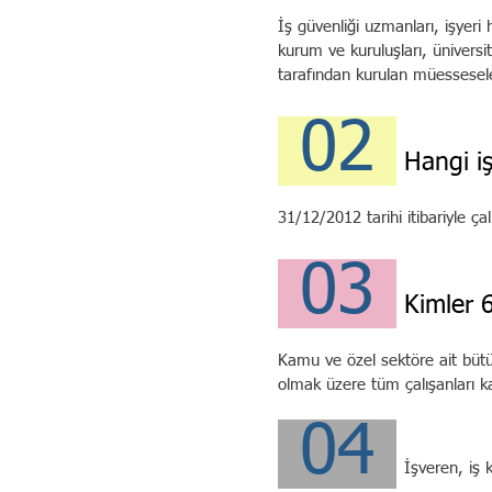
İş güvenliği uzmanları, işyeri
kurum ve kuruluşları, üniversi
tarafından kurulan müesseseler
02
Hangi iş
31/12/2012 tarihi itibariyle ça
03
Kimler 6
Kamu ve özel sektöre ait bütün i
olmak üzere tüm çalışanları k
04
İşveren, i